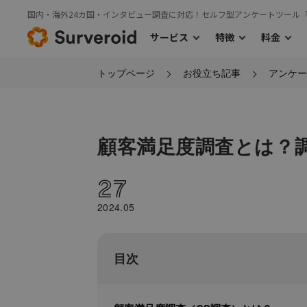
国内・海外24カ国・インタビュー調査に対応！セルフ型アンケートツール
サービス
特徴
料金
トップページ
お役立ち記事
アンケー
›
サービス
特徴
料金TOP
›
›
利用の流れ
国内モニターアンケート
主な機能
海外モニタ
›
国内モニターアンケート
顧客満足度調査とは？
27
2024.05
目次