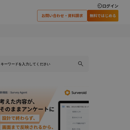
ログイン
お問い合わせ・資料請求
無料ではじめる
×
×
×
閉じる
閉じる
閉じる
ティングでの
アンケート調査実施のための
可能です
ノウハウを差し上げます
い合わせ
資料請求
›
›
›
›
安心のサポート体制
インタビュー調査
›
オンラインインタビュー
×