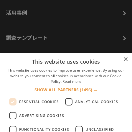
活用事例
調査テンプレート
×
This website uses cookies
お役立ち情報
This website uses cookies to improve user experience. By using our
website you consent to all cookies in accordance with our Cookie
Policy.
Read more
よくあるご質問
SHOW ALL PARTNERS
(1496) →
ESSENTIAL COOKIES
ANALYTICAL COOKIES
ADVERTISING COOKIES
FUNCTIONALITY COOKIES
UNCLASSIFIED
お問い合わせ
会員規約