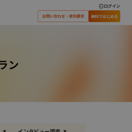
ログイン
お問い合わせ・資料請求
無料ではじめる
×
×
閉じる
閉じる
×
閉じる
ティングでの
アンケート調査実施のための
可能です
ノウハウを差し上げます
›
›
い合わせ
資料請求
›
›
安心のサポート体制
オープンアンケート
›
オンラインインタビュー
゚ラン
×
インタビュー調査