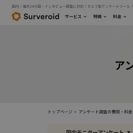
国内・海外24カ国・インタビュー調査に対応！セルフ型アンケートツール
サービス
特徴
料金
›
サービス
特徴
料金TOP
›
›
利用の流れ
主な機能
国内モニターアンケート
海外モニタ
›
国内モニターアンケート
ア
トップページ
アンケート調査の費用・料金
国内モニターアンケート