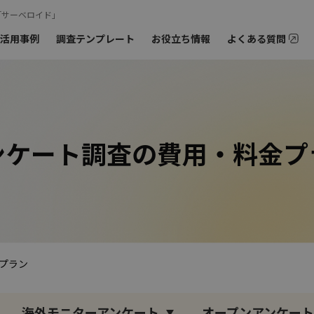
「サーベロイド」
活用事例
調査テンプレート
お役立ち情報
よくある質問
オンラインミー
ご相談も
›
お問
›
モニターの特徴
ーアンケート
オンラインインタビュー
›
海外モニターアンケート
ンケート調査の費用
・
料金フ
プラン
海外モニターアンケート
オープンアンケート