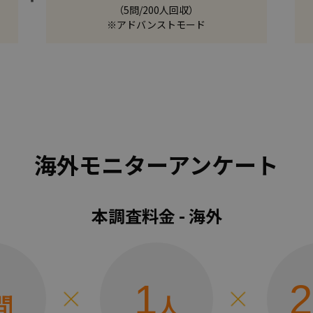
（5問/200人回収）
※アドバンストモード
海外モニターアンケート
本調査料金 - 海外
1
2
問
人