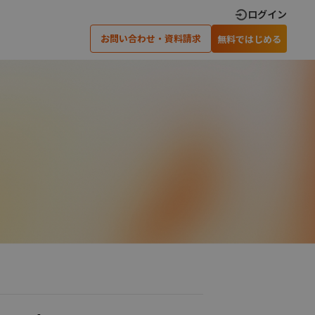
ログイン
お問い合わせ・資料請求
無料ではじめる
×
×
閉じる
閉じる
×
閉じる
ティングでの
アンケート調査実施のための
可能です
ノウハウを差し上げます
›
›
い合わせ
資料請求
›
›
安心のサポート体制
オープンアンケート
›
オンラインインタビュー
×