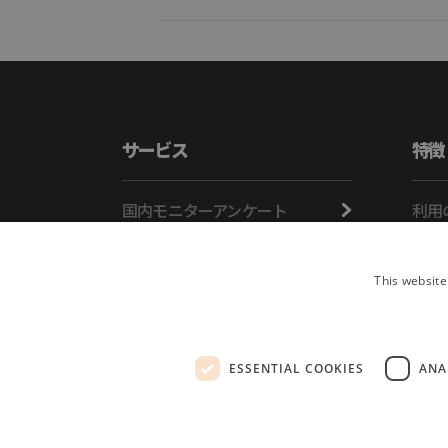
サービス
特徴
国内モニターアンケート
利用
海外モニターアンケート
主な
オンラインインタビュー
モニ
This website
安心
ESSENTIAL COOKIES
ANA