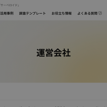
「サーベロイド」
活用事例
調査テンプレート
お役立ち情報
よくある質問
オンラインミー
ご相談も
›
お問
›
モニターの特徴
ーアンケート
オンラインインタビュー
›
海外モニターアンケート
運営会社