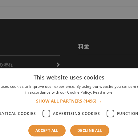
料金
の流れ
活用事例
機能
This website uses cookies
ターの特徴
 uses cookies to improve user experience. By using our website you consent t
in accordance with our Cookie Policy.
Read more
調査テンプレート
のサポート体制
SHOW ALL PARTNERS
(1496) →
LYTICAL COOKIES
ADVERTISING COOKIES
FUNCTION
ACCEPT ALL
DECLINE ALL