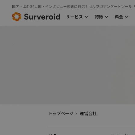
国内・海外24カ国・インタビュー調査に対応！セルフ型アンケートツール
サービス
特徴
料金
›
サービス
特徴
料金TOP
›
›
利用の流れ
主な機能
国内モニターアンケート
海外モニタ
›
国内モニターアンケート
トップページ
運営会社