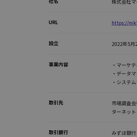
社名
株式会社マーケ
URL
https://mk
設立
2022年5月
事業内容
・マーケテ
・データマ
・システム
取引先
市場調査会
ターネット 
取引銀行
みずほ銀行