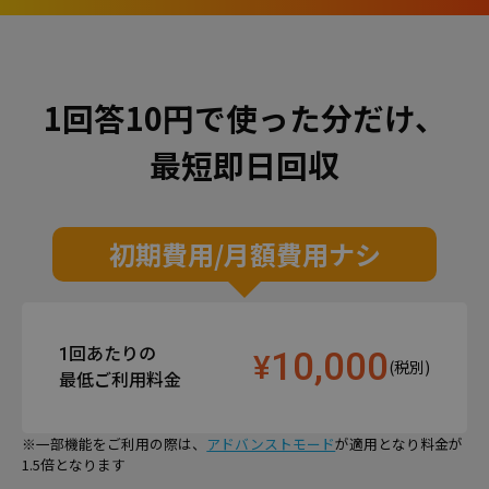
安心のサポート体制
料金
1回答10円で使った分だけ、
国内モニターアンケート
最短即日回収
海外モニターアンケート
オンラインインタビュー
オープンアンケート
初期費用/月額費用ナシ
活用事例
1回あたりの
10,000
調査テンプレート
¥
(税別)
最低ご利⽤料⾦
お役立ち情報
※一部機能をご利⽤の際は、
アドバンストモード
が適用となり料⾦が
1.5倍となります
よくある質問