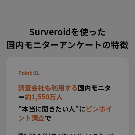
Surveroidを使った
無料
国内モニターアンケートの特徴
Point 01.
お問い合わせ・資料請求
調査会社も利用する
国内モニタ
ー
約1,550万人
”本当に聞きたい人”に
ピンポイ
ント調査
で