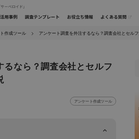
「サーベロイド」
よくある質問
活用事例
調査テンプレート
お役立ち情報
ト作成ツール
アンケート調査を外注するなら？調査会社とセルフ
オンラインミー
ご相談も
お問
›
›
ーアンケート
モニターの特徴
オープンアンケート
›
海外モニターアンケート
するなら？調査会社とセルフ
説
アンケート作成ツール