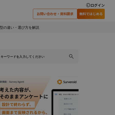
ログイン
お問い合わせ・資料請求
無料ではじめる
型の違い・選び方を解説
×
×
×
閉じる
閉じる
閉じる
ティングでの
アンケート調査実施のための
可能です
ノウハウを差し上げます
い合わせ
資料請求
›
›
›
›
安心のサポート体制
インタビュー調査
›
オンラインインタビュー
×