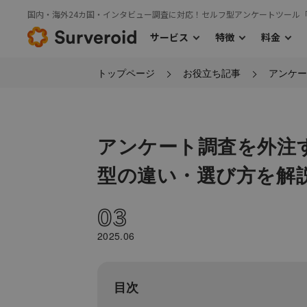
国内・海外24カ国・インタビュー調査に対応！セルフ型アンケートツール
サービス
特徴
料金
トップページ
お役立ち記事
アンケー
›
サービス
特徴
料金TOP
›
›
利用の流れ
国内モニターアンケート
主な機能
海外モニタ
›
国内モニターアンケート
アンケート調査を外注
型の違い・選び方を解
03
2025.06
目次