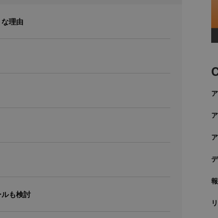
トな理由
C
ールも検討