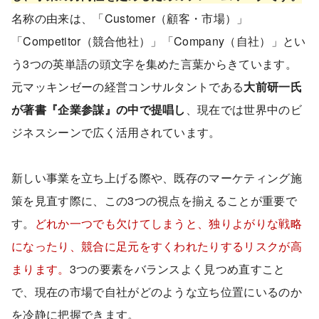
名称の由来は、「Customer（顧客・市場）」
「Competitor（競合他社）」「Company（自社）」とい
う3つの英単語の頭文字を集めた言葉からきています。
元マッキンゼーの経営コンサルタントである
大前研一氏
が著書『企業参謀』の中で提唱し
、現在では世界中のビ
ジネスシーンで広く活用されています。
新しい事業を立ち上げる際や、既存のマーケティング施
策を見直す際に、この3つの視点を揃えることが重要で
す。
どれか一つでも欠けてしまうと、独りよがりな戦略
になったり、競合に足元をすくわれたりするリスクが高
まります。
3つの要素をバランスよく見つめ直すこと
で、現在の市場で自社がどのような立ち位置にいるのか
を冷静に把握できます。