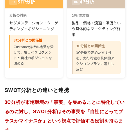
STP分析
4P分析
03
04
分析の対象
分析の対象
セグメンテーション・ターゲ
製品・価格・流通・販促とい
ティング・ポジショニング
う具体的なマーケティング施
策
3C分析との関係性
3C分析との関係性
Customer分析の結果を受
けて、狙うべきセグメン
3C分析で定めた方向性
トと自社のポジションを
を、実行可能な具体的ア
決める
クションプランに落とし
込む
SWOT分析との違いと連携
3C分析が市場環境の「事実」を集めることに特化してい
るのに対し、SWOT分析はその事実を「自社にとってプ
ラスかマイナスか」という視点で評価する役割を持ちま
す。