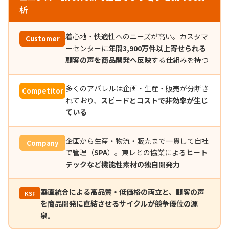
析
着心地・快適性へのニーズが高い。カスタマ
Customer
ーセンターに
年間3,900万件以上寄せられる
顧客の声を商品開発へ反映
する仕組みを持つ
多くのアパレルは企画・生産・販売が分断さ
Competitor
れており、
スピードとコストで非効率が生じ
ている
企画から生産・物流・販売まで一貫して自社
Company
で管理（
SPA
）。東レとの協業による
ヒート
テックなど機能性素材の独自開発力
垂直統合による高品質・低価格の両立と、顧客の声
KSF
を商品開発に直結させるサイクルが競争優位の源
泉。