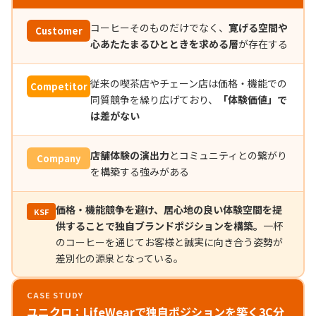
コーヒーそのものだけでなく、
寛げる空間や
Customer
心あたたまるひとときを求める層
が存在する
従来の喫茶店やチェーン店は価格・機能での
Competitor
同質競争を繰り広げており、
「体験価値」で
は差がない
店舗体験の演出力
とコミュニティとの繋がり
Company
を構築する強みがある
価格・機能競争を避け、居心地の良い体験空間を提
KSF
供することで独自ブランドポジションを構築。
一杯
のコーヒーを通じてお客様と誠実に向き合う姿勢が
差別化の源泉となっている。
CASE STUDY
ユニクロ：LifeWearで独自ポジションを築く3C分