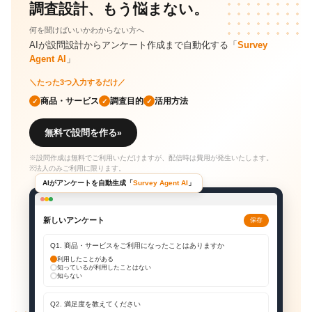
調査設計、もう悩まない。
何を聞けばいいかわからない方へ
AIが設問設計からアンケート作成まで自動化する「
Survey
Agent AI
」
＼
たった3つ入力するだけ
／
商品・サービス
調査目的
活用方法
✓
✓
✓
無料で設問を作る
»
※設問作成は無料でご利用いただけますが、配信時は費用が発生いたします。
※法人のみご利用に限ります。
AIがアンケートを自動生成「
Survey Agent AI
」
新しいアンケート
保存
Q1. 商品・サービスをご利用になったことはありますか
利用したことがある
知っているが利用したことはない
知らない
Q2. 満足度を教えてください