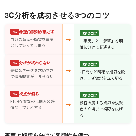
3C分析を成功させる3つのコツ
希望的観測が混ざる
NG
改善のコツ
→
自分の意見や願望を事実
「事実」と「解釈」を明
として扱ってしまう
確に分けて記述する
分析が終わらない
NG
改善のコツ
→
完璧なデータを求めすぎ
3日間など明確な期限を設
て情報収集が止まらない
け、まず仮説を立て切る
視点が偏る
NG
改善のコツ
BtoB企業なのに個人の感
顧客の属する業界や決裁
→
情だけで分析する
者の立場まで視野を広げ
る
事実と解釈を分けて客観性を保つ