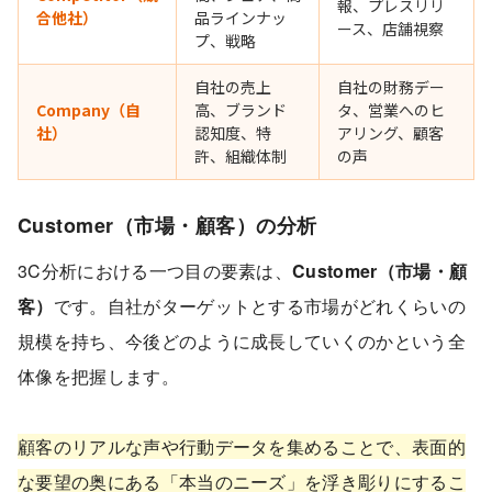
報、プレスリリ
合他社）
品ラインナッ
ース、店舗視察
プ、戦略
自社の売上
自社の財務デー
Company（自
高、ブランド
タ、営業へのヒ
社）
認知度、特
アリング、顧客
許、組織体制
の声
Customer（市場・顧客）の分析
3C分析における一つ目の要素は、
Customer（市場・顧
客）
です。自社がターゲットとする市場がどれくらいの
規模を持ち、今後どのように成長していくのかという全
体像を把握します。
顧客のリアルな声や行動データを集めることで、表面的
な要望の奥にある「本当のニーズ」を浮き彫りにするこ