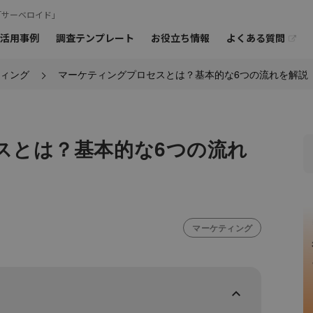
「サーベロイド」
よくある質問
活用事例
調査テンプレート
お役立ち情報
ィング
マーケティングプロセスとは？基本的な6つの流れを解説
オンラインミー
ご相談も
お問
›
›
ーアンケート
モニターの特徴
オープンアンケート
›
海外モニターアンケート
スとは？基本的な6つの流れ
マーケティング