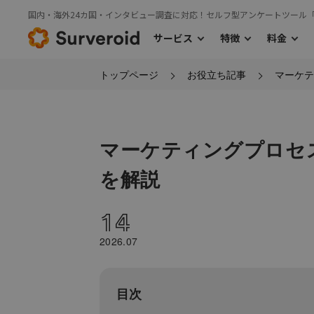
国内・海外24カ国・インタビュー調査に対応！セルフ型アンケートツール
サービス
特徴
料金
トップページ
お役立ち記事
マーケテ
›
サービス
特徴
料金TOP
›
›
利用の流れ
国内モニターアンケート
主な機能
海外モニタ
›
国内モニターアンケート
マーケティングプロセ
を解説
14
2026.07
目次