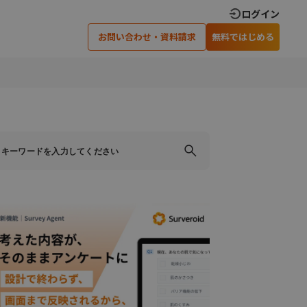
ログイン
お問い合わせ・資料請求
無料ではじめる
×
×
×
閉じる
閉じる
閉じる
ティングでの
アンケート調査実施のための
可能です
ノウハウを差し上げます
い合わせ
資料請求
›
›
›
›
安心のサポート体制
インタビュー調査
›
オンラインインタビュー
×