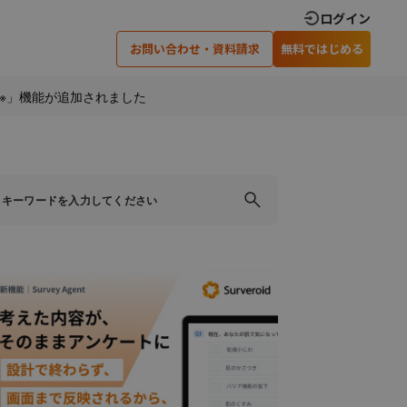
ログイン
お問い合わせ・資料請求
無料ではじめる
※」機能が追加されました
×
×
×
閉じる
閉じる
閉じる
ティングでの
アンケート調査実施のための
可能です
ノウハウを差し上げます
い合わせ
資料請求
›
›
›
›
安心のサポート体制
インタビュー調査
›
オンラインインタビュー
×