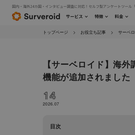
国内・海外24カ国・インタビュー調査に対応！セルフ型アンケートツール
サービス
特徴
料金
トップページ
お役立ち記事
サーベロ
›
サービス
特徴
料金TOP
›
›
利用の流れ
国内モニターアンケート
主な機能
海外モニタ
›
国内モニターアンケート
【サーベロイド】海外
機能が追加されました
14
2026.07
目次