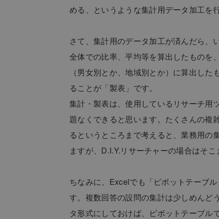
める、というような集計用データ加工を
さて、集計用のデータ加工が済んだら、
全体での比率、平均等を算出したものを、単純集
（男女別とか、地域別とか）に算出した
ることが「製表」です。
集計・製表は、使用しているリサーチ用
題なくできると思います。たくさんの複
るというところまで考えると、業務用の
ますが、D.I.Y.リサーチャーの場合は
ちなみに、Excelでも「ピボットテー
す。複数回答の設問の集計は少しめんど
タ形式にしておけば、ピボットテーブル