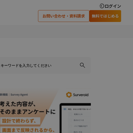
ログイン
お問い合わせ・資料請求
無料ではじめる
×
×
×
閉じる
閉じる
閉じる
ティングでの
アンケート調査実施のための
可能です
ノウハウを差し上げます
い合わせ
資料請求
›
›
›
›
安心のサポート体制
インタビュー調査
›
オンラインインタビュー
×