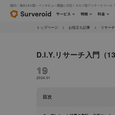
国内・海外24カ国・インタビュー調査に対応！セルフ型アンケートツール
サービス
特徴
料金
トップページ
お役立ち記事
リサーチ
›
サービス
特徴
料金TOP
›
›
利用の流れ
国内モニターアンケート
主な機能
海外モニタ
›
国内モニターアンケート
D.I.Y.リサーチ入門（1
19
2024.01
目次