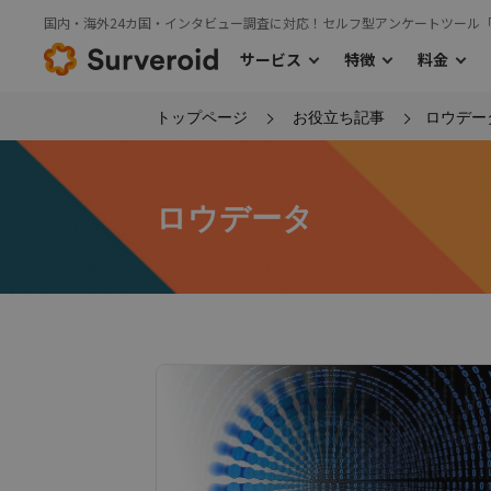
国内・海外24カ国・インタビュー調査に対応！セルフ型アンケートツール
サービス
特徴
料金
トップページ
お役立ち記事
ロウデー
›
サービス
特徴
料金TOP
›
›
利用の流れ
国内モニターアンケート
主な機能
海外モニタ
ロウデータ
›
国内モニターアンケート