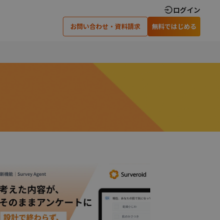
ログイン
お問い合わせ・資料請求
無料ではじめる
×
×
×
閉じる
閉じる
閉じる
ティングでの
アンケート調査実施のための
可能です
ノウハウを差し上げます
い合わせ
資料請求
›
›
›
›
安心のサポート体制
インタビュー調査
›
オンラインインタビュー
×