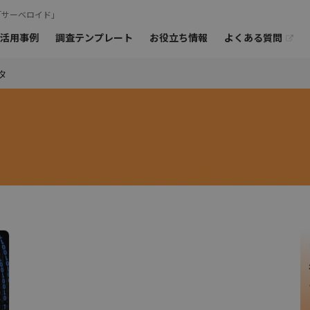
「サーベロイド」
よくある質問
活用事例
調査テンプレート
お役立ち情報
タ
オンラインミー
ご相談も
お問
›
›
ーアンケート
モニターの特徴
オープンアンケート
›
海外モニターアンケート