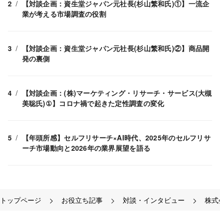
【対談企画：資生堂ジャパン元社長(杉山繁和氏)①】一流企
業が考える市場調査の役割
【対談企画：資生堂ジャパン元社長(杉山繁和氏)②】商品開
発の裏側
【対談企画：(株)マーケティング・リサーチ・サービス(大槻
美聡氏)①】コロナ禍で起きた定性調査の変化
【年頭所感】セルフリサーチ×AI時代、2025年のセルフリサ
ーチ市場動向と2026年の業界展望を語る
トップページ
お役立ち記事
対談・インタビュー
株式