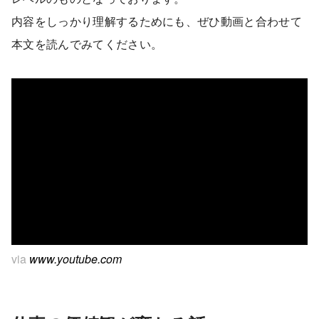
内容をしっかり理解するためにも、ぜひ動画と合わせて
本文を読んでみてください。
株式会社ジャパン・マーケティング・エージェンシーのマ
ルチ型リサーチャー(牛堂雅文氏)が語る「仕事の価値観が
変わるプロボノ」【対談後半】
via
www.youtube.com