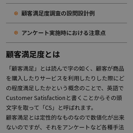
安心のサポート体制
顧客満足度調査の設問設計例
料金
アンケート実施時における注意点
国内モニターアンケート
海外モニターアンケート
顧客満足度とは
オンラインインタビュー
オープンアンケート
「顧客満足」とは読んで字の如く、顧客が商品
を購入したりサービスを利用したりした際にど
活用事例
の程度満足したかという概念のことで、英語で
Customer Satisfactionと書くことからその頭
調査テンプレート
文字を取って「CS」と呼ばれます。
お役立ち情報
顧客満足とは定性的なものなので数値化が出来
ないのですが、それをアンケートなど各種手法
よくある質問