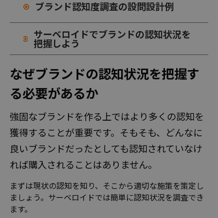
安心のサポート体制
ブランド認知度調査の設問設計例
料金
サーベロイドでブランドの認知状況を
把握しよう
国内モニターアンケート
なぜブランドの認知状況を把握す
海外モニターアンケート
る必要があるか
オンラインインタビュー
オープンアンケート
強固なブランドを作る上ではより多くの認知を
獲得することが重要です。そもそも、どんなに
活用事例
良いブランドだったとしても認知されていなけ
調査テンプレート
れば購入されることはありません。
まずは現状の認知を知り、そこから適切な施策を策定し
お役立ち情報
ましょう。サーベロイドでは簡単に認知状況を調査でき
ます。
よくある質問