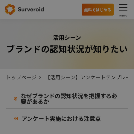
無料ではじめる
サービス
活用シーン
ブランドの認知状況が知りたい
国内モニターアンケート
海外モニターアンケート
オンラインインタビュー
トップページ
【活用シーン】アンケートテンプレー
特徴
なぜブランドの認知状況を把握する必
要があるか
利用の流れ
主な機能
アンケート実施における注意点
モニターの特徴