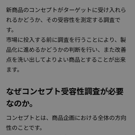
安心のサポート体制
新商品のコンセプトがターゲットに受け入れら
料金
れるかどうか、その受容性を測定する調査で
す。
国内モニターアンケート
市場に投入する前に調査を行うことにより、製
海外モニターアンケート
品化に進めるかどうかの判断を行い、また改善
オンラインインタビュー
点を洗い出してよりよい商品とすることが出来
オープンアンケート
ます。
活用事例
なぜコンセプト受容性調査が必要
調査テンプレート
なのか。
コンセプトとは、商品企画における全体の方向
お役立ち情報
性のことです。
よくある質問