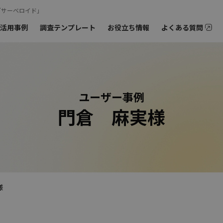
「サーベロイド」
活用事例
調査テンプレート
お役立ち情報
よくある質問
オンラインミー
ご相談も
›
お問
›
モニターの特徴
ーアンケート
オンラインインタビュー
ユーザー事例
›
海外モニターアンケート
門倉 麻実様
様