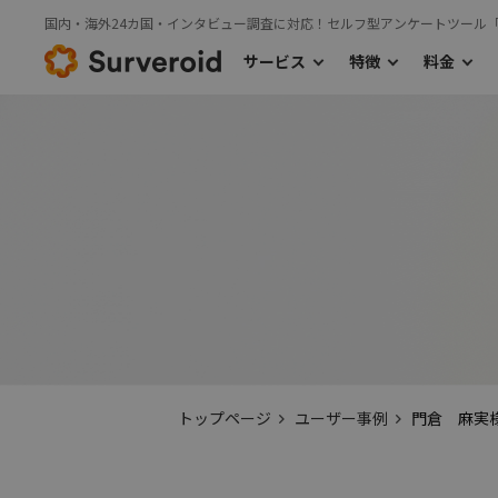
国内・海外24カ国・インタビュー調査に対応！セルフ型アンケートツール
サービス
特徴
料金
›
サービス
特徴
料金TOP
›
›
利用の流れ
主な機能
国内モニターアンケート
海外モニタ
›
国内モニターアンケート
トップページ
ユーザー事例
門倉 麻実