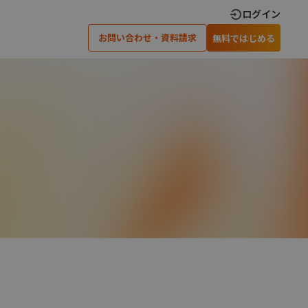
ログイン
お問い合わせ・資料請求
無料ではじめる
×
×
閉じる
閉じる
×
閉じる
ティングでの
アンケート調査実施のための
可能です
ノウハウを差し上げます
›
›
い合わせ
資料請求
›
›
安心のサポート体制
オープンアンケート
›
オンラインインタビュー
×